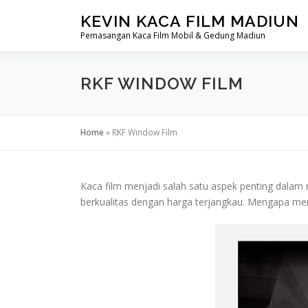
Lompat
KEVIN KACA FILM MADIUN
ke
Pemasangan Kaca Film Mobil & Gedung Madiun
konten
RKF WINDOW FILM
Home
»
RKF Window Film
Kaca film menjadi salah satu aspek penting dalam 
berkualitas dengan harga terjangkau. Mengapa me